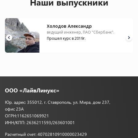
Наши выпускники
Холодов Александр
ведущий инженер, ПАО "Сбербанк".
Прошел курс в 2019г.
ООО «ЛайвЛинукс»
Юр. адрес: 355012, г. Ставрополь, ул. Мира, дом 237,
офис 23А
ОГРН:1162651069921
ИНН/КПП: 2636211593/263601001
Расчетный счет: 40702810910000023429